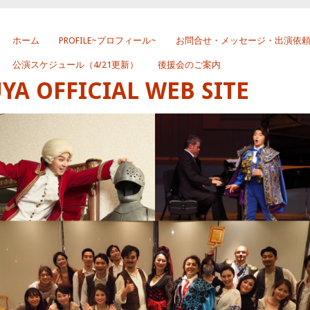
ホーム
PROFILE~プロフィール~
お問合せ・メッセージ・出演依
公演スケジュール（4/21更新）
後援会のご案内
 OFFICIAL WEB SITE