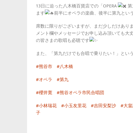
13日に迫った八木橋百貨店での「OPERA
第
ます
前半にオペラの楽曲、後半に第九とい
席数に限りがございますが、まだ少しだけあり
メント欄やメッセージでお申し込み頂いても大
の皆さまの歌唱も必聴です
また、「第九だけでも合唱で乗りたい！」という
#熊谷市
#八木橋
#オペラ
#第九
#櫻井寛
#熊谷オペラ市民合唱団
#小林瑞花
#小玉友里花
#吉田安梨沙
#大畠
子