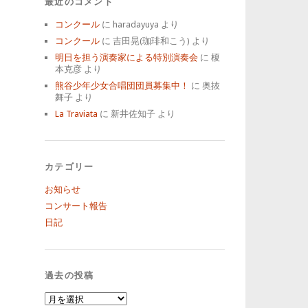
最近のコメント
コンクール
に
haradayuya
より
コンクール
に
吉田晃(珈琲和こう)
より
明日を担う演奏家による特別演奏会
に
榎
本克彦
より
熊谷少年少女合唱団団員募集中！
に
奥抜
舞子
より
La Traviata
に
新井佐知子
より
カテゴリー
お知らせ
コンサート報告
日記
過去の投稿
過