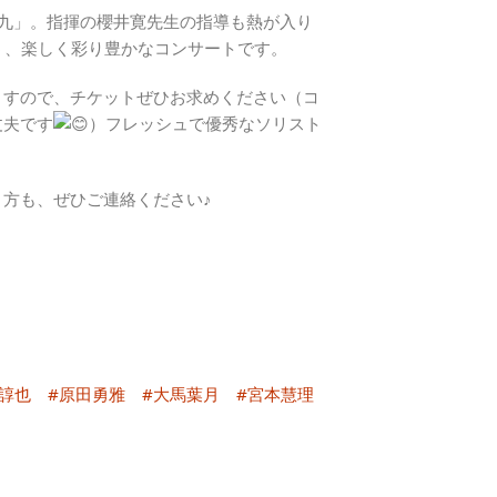
九」。指揮の櫻井寛先生の指導も熱が入り
う、楽しく彩り豊かなコンサートです。
ますので、チケットぜひお求めください（コ
丈夫です
）フレッシュで優秀なソリスト
方も、ぜひご連絡ください♪
諄也
#原田勇雅
#大馬葉月
#宮本慧理