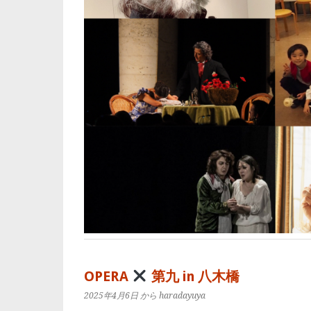
OPERA
第九 in 八木橋
2025年4月6日
から haradayuya