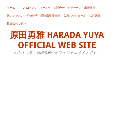
ホーム
PROFILE~プロフィール~
お問合せ・メッセージ・出演依頼
個人レッスン・学校公演・受験指導等依頼
公演スケジュール（4/21更新）
カ
後援会のご案内
ー
原田勇雅 HARADA YUYA
ラ
ム
OFFICIAL WEB SITE
ジ
バリトン歌手原田勇雅のオフィシャルサイトです。
カ
ク
ラ
シ
ッ
ク
劇
イ