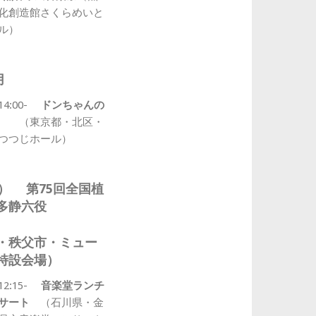
化創造館さくらめいと
ル）
月
14:00-
ドンちゃんの
なし
（東京都・北区・
つつじホール）
（日）
第75回全国植
本多静六役
・秩父市・ミュー
特設会場）
12:15-
音楽堂ランチ
ンサート
（石川県・金