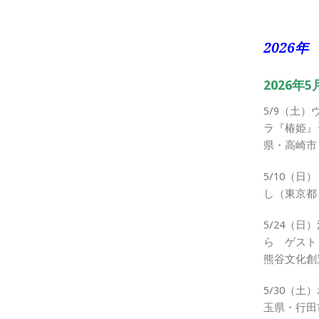
2026年
2026年5
5/9（土
ラ『椿姫』
県・高崎市
5/10（
し（東京都
5/24（
ら ゲスト
熊谷文化創
5/30（
玉県・行田