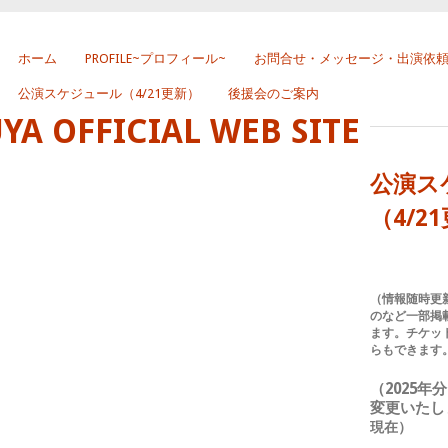
ホーム
PROFILE~プロフィール~
お問合せ・メッセージ・出演依
公演スケジュール（4/21更新）
後援会のご案内
 OFFICIAL WEB SITE
公演ス
（4/2
（情報随時更
のなど一部掲
ます。チケッ
らもできます
（2025
変更いたし
現在）