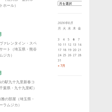
過
トホール）
去
の
投
稿
2026年8月
月
火
水
木
金
土
日
月
1
2
3
4
5
6
7
8
9
土）ヴァレンタイン・スペ
10
11
12
13
14
15
16
サート（埼玉県・熊谷
17
18
19
20
21
22
23
ムジカ）
24
25
26
27
28
29
30
31
« 7月
月
）海の駅九十九里新春コ
千葉県・九十九里町）
）勇雅の部屋（埼玉県・
ーラムジカ）