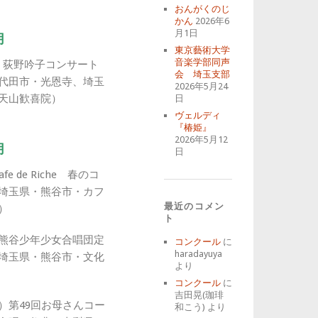
おんがくのじ
かん
2026年6
月1日
月
東京藝術大学
音楽学部同声
） 荻野吟子コンサート
会 埼玉支部
代田市・光恩寺、埼玉
2026年5月24
天山歓喜院）
日
ヴェルディ
『椿姫』
2026年5月12
月
日
fe de Riche 春のコ
埼玉県・熊谷市・カフ
最近のコメン
）
ト
日）熊谷少年少女合唱団定
コンクール
に
haradayuya
埼玉県・熊谷市・文化
より
コンクール
に
吉田晃(珈琲
祝）第49回お母さんコー
和こう)
より