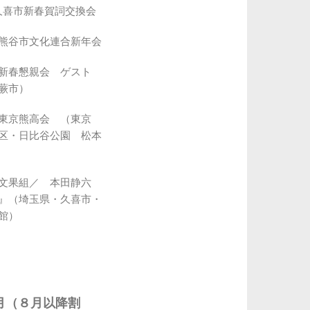
）久喜市新春賀詞交換会
金）熊谷市文化連合新年会
金）新春懇親会 ゲスト
蕨市）
金）東京熊高会 （東京
区・日比谷公園 松本
土）文果組／ 本田静六
』（埼玉県・久喜市・
館）
7月（８月以降割