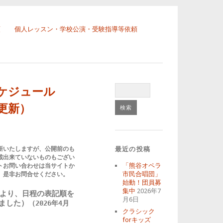
頼
個人レッスン・学校公演・受験指導等依頼
ケジュール
1更新）
新いたしますが、公開前のも
最近の投稿
載出来ていないものもござい
「熊谷オペラ
トお問い合わせは当サイトか
市民合唱団」
。是非お問合せください。
始動！団員募
集中
2026年7
年分より、日程の表記順を
月6日
ました）
（2026年4月
クラシック
forキッズ