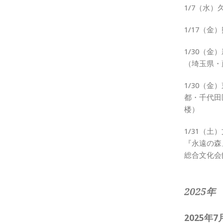
1/7（水
1/17（
1/30（
（埼玉県・
1/30（
都・千代田
楼）
1/31（
『永遠の森
総合文化会
2025年
2025年