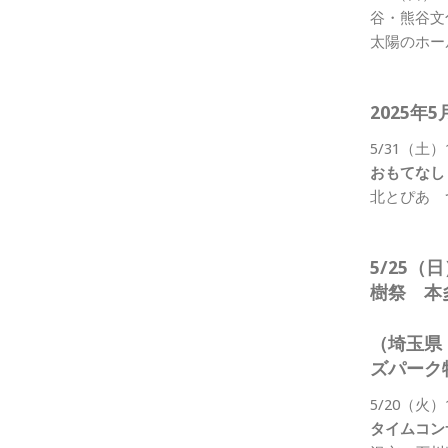
谷・熊谷文
太陽のホー
2025年5
5/31（土）
おもて
北とぴあ 
5/25
樹祭 
（埼玉県
ズパーク
5/20（火）
タイムコ