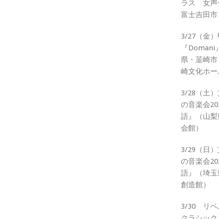
ラス 女声
富士吉田市
3/27（
『Doman
県・韮崎市
崎文化ホー
3/28（
の音楽会2
語』（山梨
会館）
3/29（
の音楽会2
語』（埼玉
創造館）
3/30 
クラシック