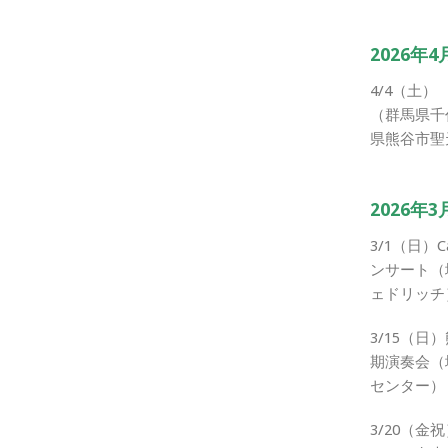
2026年4
4/4（土
（群馬県千
県熊谷市聖
2026年3
3/1（日）Ca
ンサート（
ェドリッチ
3/15（
期演奏会（
センター）
3/20（金