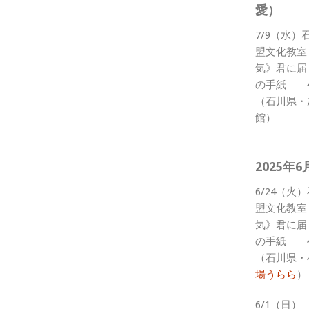
愛）
7/9（水
盟文化教室
気》君に届
の手紙
（石川県・
館）
2025年6
6/24（
盟文化教室
気》君に届
の手紙
（石川県・
場うらら
）
6/1（日