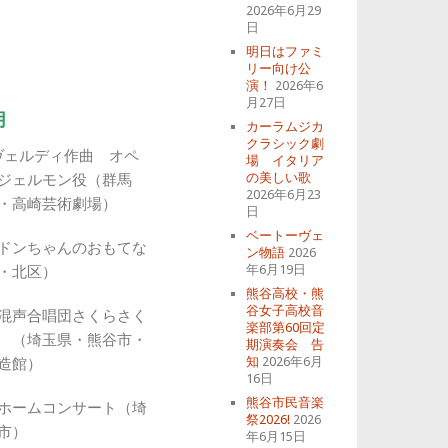
2026年6月29
日
明日はファミ
リー向け公
演！
2026年6
月27日
月
カーラムジカ
クラシック劇
）ヴェルディ作曲 オペ
場 イタリア
の美しい歌
ジェルモン役（群馬
2026年6月23
・高崎芸術劇場）
日
ベートーヴェ
日）ドンちゃんのおもてな
ン物語
2026
年6月19日
・北区）
熊谷高校・熊
谷女子高校音
日）混声合唱団さくらさく
楽部第60回定
 （埼玉県・熊谷市・
期演奏会 告
知
2026年6月
造館）
16日
熊谷市民音楽
土）ホームコンサート（埼
祭2026!
2026
市）
年6月15日