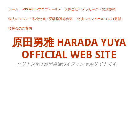
ホーム
PROFILE~プロフィール~
お問合せ・メッセージ・出演依頼
個人レッスン・学校公演・受験指導等依頼
公演スケジュール（4/21更新）
金
後援会のご案内
沢
原田勇雅 HARADA YUYA
音
楽
OFFICIAL WEB SITE
祭
バリトン歌手原田勇雅のオフィシャルサイトです。
蝶
夫
人
20
年
5
月
5
日
か
ら