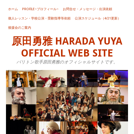
ホーム
PROFILE~プロフィール~
お問合せ・メッセージ・出演依頼
個人レッスン・学校公演・受験指導等依頼
公演スケジュール（4/21更新）
後援会のご案内
原田勇雅 HARADA YUYA
OFFICIAL WEB SITE
バリトン歌手原田勇雅のオフィシャルサイトです。