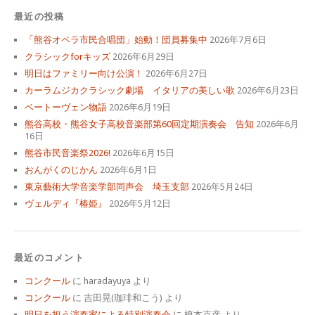
最近の投稿
「熊谷オペラ市民合唱団」始動！団員募集中
2026年7月6日
クラシックforキッズ
2026年6月29日
明日はファミリー向け公演！
2026年6月27日
カーラムジカクラシック劇場 イタリアの美しい歌
2026年6月23日
ベートーヴェン物語
2026年6月19日
熊谷高校・熊谷女子高校音楽部第60回定期演奏会 告知
2026年6月
16日
熊谷市民音楽祭2026!
2026年6月15日
おんがくのじかん
2026年6月1日
東京藝術大学音楽学部同声会 埼玉支部
2026年5月24日
ヴェルディ『椿姫』
2026年5月12日
最近のコメント
コンクール
に
haradayuya
より
コンクール
に
吉田晃(珈琲和こう)
より
明日を担う演奏家による特別演奏会
に
榎本克彦
より