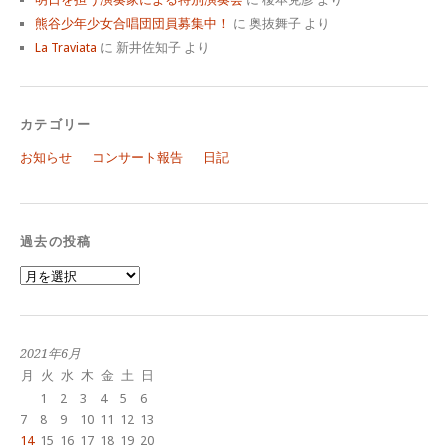
熊谷少年少女合唱団団員募集中！
に
奥抜舞子
より
La Traviata
に
新井佐知子
より
カテゴリー
お知らせ
コンサート報告
日記
過去の投稿
過
去
の
投
稿
2021年6月
月
火
水
木
金
土
日
1
2
3
4
5
6
7
8
9
10
11
12
13
14
15
16
17
18
19
20