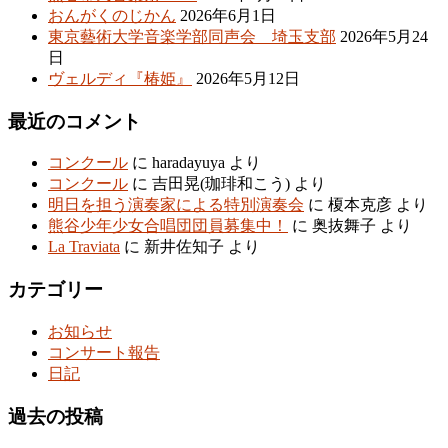
おんがくのじかん
2026年6月1日
東京藝術大学音楽学部同声会 埼玉支部
2026年5月24
日
ヴェルディ『椿姫』
2026年5月12日
最近のコメント
コンクール
に
haradayuya
より
コンクール
に
吉田晃(珈琲和こう)
より
明日を担う演奏家による特別演奏会
に
榎本克彦
より
熊谷少年少女合唱団団員募集中！
に
奥抜舞子
より
La Traviata
に
新井佐知子
より
カテゴリー
お知らせ
コンサート報告
日記
過去の投稿