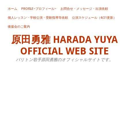
ホーム
PROFILE~プロフィール~
お問合せ・メッセージ・出演依頼
個人レッスン・学校公演・受験指導等依頼
公演スケジュール（4/21更新）
後援会のご案内
月:
20
原田勇雅 HARADA YUYA
年
4
OFFICIAL WEB SITE
月
バリトン歌手原田勇雅のオフィシャルサイトです。
い
し
か
わ
金
風
と
緑
の