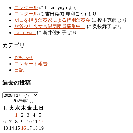
コンクール
に
haradayuya
より
コンクール
に
吉田晃(珈琲和こう)
より
明日を担う演奏家による特別演奏会
に
榎本克彦
より
熊谷少年少女合唱団団員募集中！
に
奥抜舞子
より
La Traviata
に
新井佐知子
より
カテゴリー
お知らせ
コンサート報告
日記
過去の投稿
過
2025年1月
去
の
月
火
水
木
金
土
日
投
1
2
3
4
5
稿
6
7
8
9
10
11
12
13
14
15
16
17
18
19