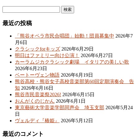
最近の投稿
「熊谷オペラ市民合唱団」始動！団員募集中
2026年7
月6日
クラシックforキッズ
2026年6月29日
明日はファミリー向け公演！
2026年6月27日
カーラムジカクラシック劇場 イタリアの美しい歌
2026年6月23日
ベートーヴェン物語
2026年6月19日
熊谷高校・熊谷女子高校音楽部第60回定期演奏会 告
知
2026年6月16日
熊谷市民音楽祭2026!
2026年6月15日
おんがくのじかん
2026年6月1日
東京藝術大学音楽学部同声会 埼玉支部
2026年5月24
日
ヴェルディ『椿姫』
2026年5月12日
最近のコメント