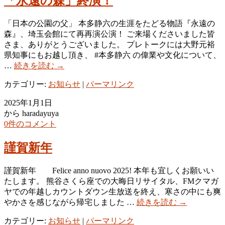
「永遠の森」終演！
「日本の公園の父」 本多静六の生涯をたどる物語『永遠の
森』、埼玉会館にて再再演公演！ ご来場くださいました皆
さま、ありがとうございました。 プレトークには大野元裕
県知事にもお越し頂き、 #本多静六 の偉業や文化について、
…
続きを読む
→
カテゴリー:
お知らせ
|
パーマリンク
2025年1月1日
から haradayuya
0件のコメント
謹賀新年
謹賀新年 Felice anno nuovo 2025! 本年も宜しくお願いい
たします。 熊谷さくら座での大晦日リサイタル、FMクマガ
ヤでの年越しカウントダウン生放送を終え、寒さの中にも爽
やかさを感じながら帰宅しました …
続きを読む
→
カテゴリー:
お知らせ
|
パーマリンク