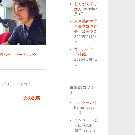
おんがくのじ
かん
2026年6
月1日
東京藝術大学
音楽学部同声
会 埼玉支部
2026年5月24
日
ヴェルディ
『椿姫』
知らせ
|
パーマリンク
2026年5月12
日
受け付けていません。
最近のコメン
ト
次の投稿 →
コンクール
に
haradayuya
より
コンクール
に
吉田晃(珈琲
和こう)
より