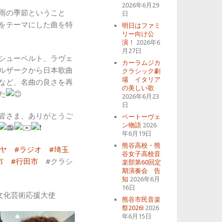
2026年6月29
雨の季節ということ
日
をテーマにした曲を特
明日はファミ
リー向け公
演！
2026年6
月27日
シューベルト、ラヴェ
カーラムジカ
ルザークから日本歌曲
クラシック劇
場 イタリア
など、名曲の良さを再
の美しい歌
た
2026年6月23
日
皆さま、ありがとうご
ベートーヴェ
ン物語
2026
年6月19日
熊谷高校・熊
ガヤ
#ラジオ
#埼玉
谷女子高校音
市
#行田市
#クラシ
楽部第60回定
期演奏会 告
知
2026年6月
16日
文化芸術応援大使
熊谷市民音楽
祭2026!
2026
年6月15日