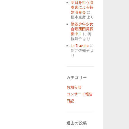
明日を担う演
奏家による特
別演奏会
に
榎本克彦
より
熊谷少年少女
合唱団団員募
集中！
に
奥
抜舞子
より
La Traviata
に
新井佐知子
よ
り
カテゴリー
お知らせ
コンサート報告
日記
過去の投稿