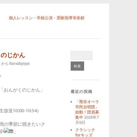
頼
個人レッスン・学校公演・受験指導等依頼
くのじかん
から haradayuya
ヤ
「おんがくのじかん」
最近の投稿
「熊谷オペラ
市民合唱団」
送10:00-10:54）
始動！団員募
集中
2026年7
月6日
「雨の季節に聴きたいク
クラシック
」
forキッズ