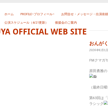
ホーム
PROFILE~プロフィール~
お問合せ・メッセージ・出演依
公演スケジュール（4/21更新）
後援会のご案内
 OFFICIAL WEB SITE
おんが
2026年6月1日
FMクマガ
原田勇雅の
（最終日曜生放
第63回は
ラシック