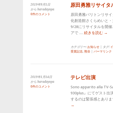
原田勇雅リサイタ
2019年9月1日
から haradayuya
0件のコメント
原田勇雅バリトンリサイタル 
化創造館さくらめいと・
9/28にリサイタルを
アで …
続きを読む
→
カテゴリー:
お知らせ
| タグ:
受賞記念
,
熊谷
|
パーマリンク
テレビ出演
2019年1月14日
から haradayuya
0件のコメント
Sono apparito alla 
930plus』にてゲス
するのは緊張感とありま
→