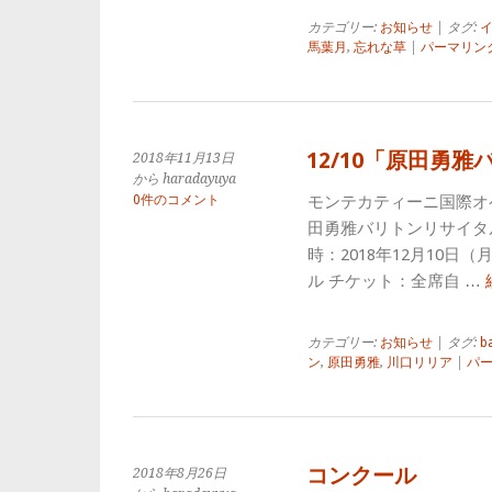
カテゴリー:
お知らせ
| タグ:
馬葉月
,
忘れな草
|
パーマリン
12/10「原田勇
2018年11月13日
から haradayuya
0件のコメント
モンテカティーニ国際オ
田勇雅バリトンリサイタ
時：2018年12月10日
ル チケット：全席自 …
カテゴリー:
お知らせ
| タグ:
b
ン
,
原田勇雅
,
川口リリア
|
パ
コンクール
2018年8月26日