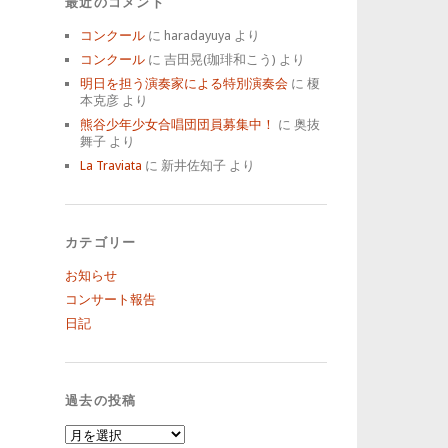
最近のコメント
コンクール
に
haradayuya
より
コンクール
に
吉田晃(珈琲和こう)
より
明日を担う演奏家による特別演奏会
に
榎
本克彦
より
熊谷少年少女合唱団団員募集中！
に
奥抜
舞子
より
La Traviata
に
新井佐知子
より
カテゴリー
お知らせ
コンサート報告
日記
過去の投稿
過