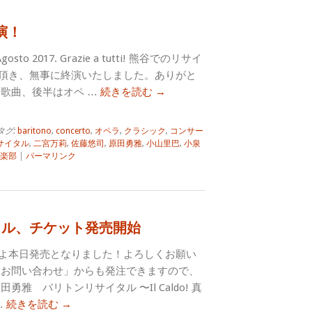
演！
5 Agosto 2017. Grazie a tutti! 熊谷でのリサイ
頂き、無事に終演いたしました。ありがと
に歌曲、後半はオペ …
続きを読む
→
タグ:
baritono
,
concerto
,
オペラ
,
クラシック
,
コンサー
サイタル
,
二宮万莉
,
佐藤悠司
,
原田勇雅
,
小山里巴
,
小泉
楽部
|
パーマリンク
タル、チケット発売開始
よ本日発売となりました！よろしくお願い
「お問い合わせ」からも発注できますので、
勇雅 バリトンリサイタル 〜Il Caldo! 真
…
続きを読む
→