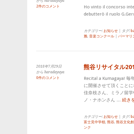
から haradayuya
2件のコメント
Ho vinto il concorso int
debutterò il ruolo G.Ge
カテゴリー:
お知らせ
| タグ:
b
雅
,
音楽コンクール
|
パーマリ
熊谷リサイタル2018
2018年7月29日
から haradayuya
0件のコメント
Recital a Kumag
に開催させて頂くことに
佳奈枝さん、ミラノ留学
ノ・ナホンさん …
続き
カテゴリー:
お知らせ
| タグ:
b
富士見中学校
,
熊谷
,
熊谷文化創
ンク