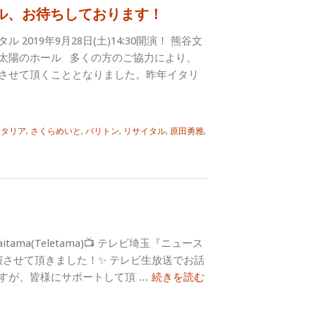
ル、お待ちしております！
2019年9月28日(土)14:30開演！ 熊谷文
太陽のホール 多くの方のご協力により、
開催させて頂くこととなりました。昨年イタリ
イタリア
,
さくらめいと
,
バリトン
,
リサイタル
,
原田勇雅
,
TV-Saitama(Teletama)📺 テレビ埼玉『ニュース
ト出演させて頂きました！✨ テレビ生放送でお話
すが、皆様にサポートして頂 …
続きを読む