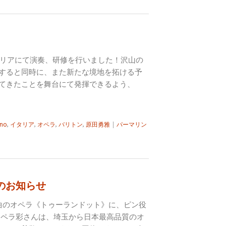
、イタリアにて演奏、研修を行いました！沢山の
すると同時に、また新たな境地を拓ける予
てきたことを舞台にて発揮できるよう、
ono
,
イタリア
,
オペラ
,
バリトン
,
原田勇雅
|
パーマリン
のお知らせ
作曲のオペラ《トゥーランドット》に、ピン役
オペラ彩さんは、埼玉から日本最高品質のオ