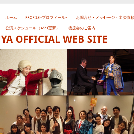
ホーム
PROFILE~プロフィール~
お問合せ・メッセージ・出演依
公演スケジュール（4/21更新）
後援会のご案内
 OFFICIAL WEB SITE