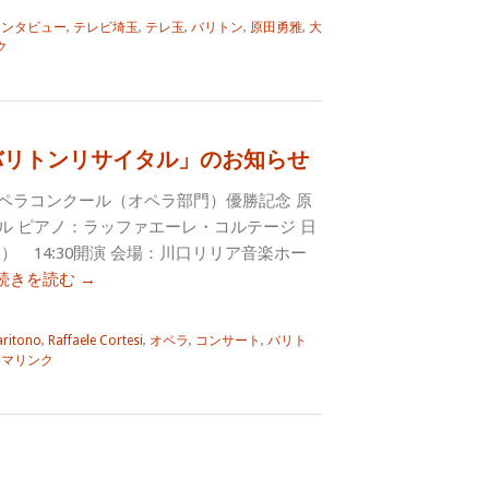
インタビュー
,
テレビ埼玉
,
テレ玉
,
バリトン
,
原田勇雅
,
大
ク
雅バリトンリサイタル」のお知らせ
ペラコンクール（オペラ部門）優勝記念 原
ル ピアノ：ラッファエーレ・コルテージ 日
（月） 14:30開演 会場：川口リリア音楽ホー
続きを読む
→
aritono
,
Raffaele Cortesi
,
オペラ
,
コンサート
,
バリト
ーマリンク