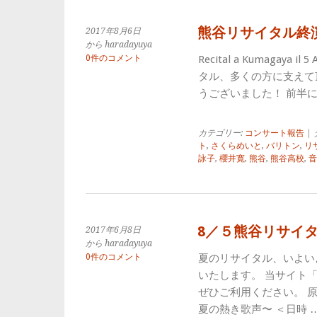
熊谷リサイタル終
2017年8月6日
から haradayuya
0件のコメント
Recital a Kumagaya il 
タル、多くの方に支えて
うございました！ 前半
カテゴリー:
コンサート報告
| 
ト
,
さくらめいと
,
バリトン
,
リ
詠子
,
櫻井寛
,
熊谷
,
熊谷高校
,
音
8／５熊谷リサイ
2017年6月8日
から haradayuya
0件のコメント
夏のリサイタル、いよい
いたします。 当サイト
ぜひご利用ください。 原田
夏の熱き歌声〜 ＜日時 