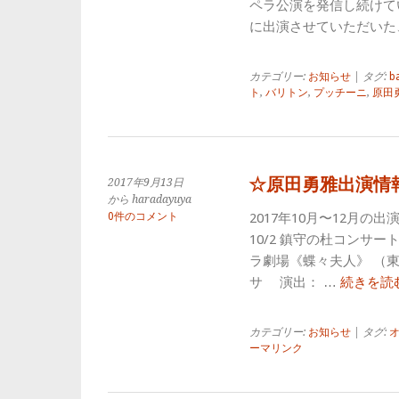
ペラ公演を発信し続けてい
に出演させていただいた
カテゴリー:
お知らせ
| タグ:
b
ト
,
バリトン
,
プッチーニ
,
原田
☆原田勇雅出演情
2017年9月13日
から haradayuya
0件のコメント
2017年10月〜12月
10/2 鎮守の杜コンサー
ラ劇場《蝶々夫人》 （
サ 演出： …
続きを読
カテゴリー:
お知らせ
| タグ:
ーマリンク