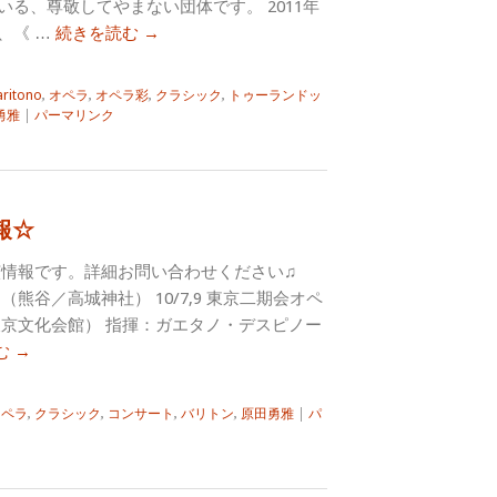
る、尊敬してやまない団体です。 2011年
、《 …
続きを読む
→
aritono
,
オペラ
,
オペラ彩
,
クラシック
,
トゥーランドッ
勇雅
|
パーマリンク
報☆
の出演情報です。詳細お問い合わせください♫
ト（熊谷／高城神社） 10/7,9 東京二期会オペ
東京文化会館） 指揮：ガエタノ・デスピノー
む
→
オペラ
,
クラシック
,
コンサート
,
バリトン
,
原田勇雅
|
パ