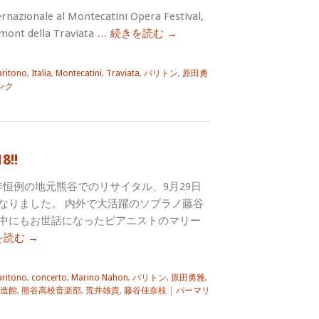
ernazionale al Montecatini Opera Festival,
rmont della Traviata …
続きを読む
→
aritono
,
Italia
,
Montecatini
,
Traviata
,
バリトン
,
原田勇
ンク
!!
aya! 毎年恒例の地元熊谷でのリサイタル、9月29日
なりました。 内外で大活躍のソプラノ藤谷
中にもお世話になったピアニストのマリー
を読む
→
aritono
,
concerto
,
Marino Nahon
,
バリトン
,
原田勇雅
,
造館
,
熊谷高校音楽部
,
荒井雄貴
,
藤谷佳奈枝
|
パーマリ