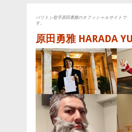
バリトン歌手原田勇雅のオフィシャルサイトで
す。
原田勇雅 HARADA YUYA