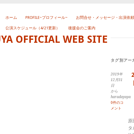
ホーム
PROFILE~プロフィール~
お問合せ・メッセージ・出演依
公演スケジュール（4/21更新）
後援会のご案内
 OFFICIAL WEB SITE
タグ別アー
2019年
12月31
日
から
haradayuya
0件のコ
メント
原
タ