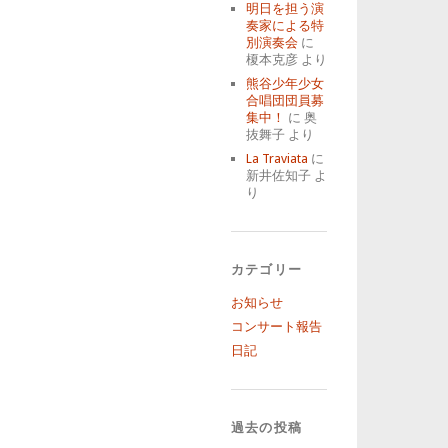
明日を担う演
奏家による特
別演奏会
に
榎本克彦
より
熊谷少年少女
合唱団団員募
集中！
に
奥
抜舞子
より
La Traviata
に
新井佐知子
よ
り
カテゴリー
お知らせ
コンサート報告
日記
過去の投稿