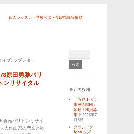
頼
個人レッスン・学校公演・受験指導等依頼
カイブ:
ラブレター
2/8原田勇雅バリ
トンリサイタル
最近の投稿
「熊谷オペラ
市民合唱団」
始動！団員募
集中
2026年7
月6日
田勇雅バリトンリサイ
クラシック
ル 大作曲家の恋文と歌
forキッズ