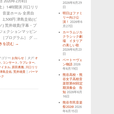
語 2020年2月8日
2026年6月29
土）14時開演 川口リリ
日
 音楽ホール 全席自
明日はファミ
リー向け公
 2,500円 津島圭佑(ピ
演！
2026年6
ノ) 荒井雄貴(字幕・プ
月27日
ジェクションマッピン
カーラムジカ
クラシック劇
) ［プログラム］ グ …
場 イタリア
きを読む
→
の美しい歌
2026年6月23
日
テゴリー:
お知らせ
| タグ:
オ
ベートーヴェ
ラ
,
コンサート
,
ラブレター
,
ン物語
2026
サイタル
,
原田勇雅
,
川口リリ
年6月19日
津島圭佑
,
荒井雄貴
|
パーマ
熊谷高校・熊
ンク
谷女子高校音
楽部第60回定
期演奏会 告
知
2026年6月
16日
熊谷市民音楽
祭2026!
2026
年6月15日