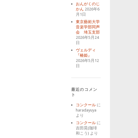
おんがくのじ
かん
2026年6
月1日
東京藝術大学
音楽学部同声
会 埼玉支部
2026年5月24
日
ヴェルディ
『椿姫』
2026年5月12
日
最近のコメン
ト
コンクール
に
haradayuya
より
コンクール
に
吉田晃(珈琲
和こう)
より