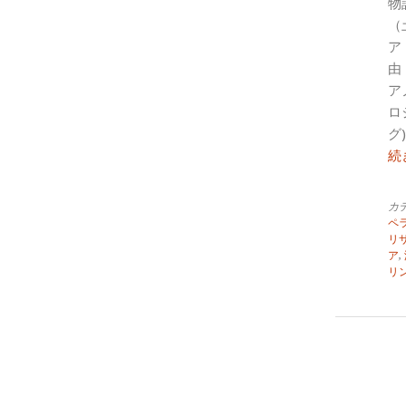
物
（
ア
由
ア
ロ
グ
続
カ
ペ
リ
ア
,
リ