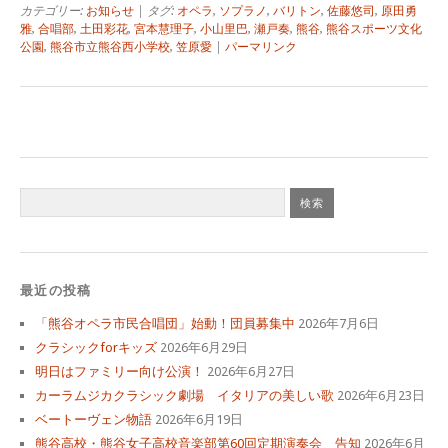
カテゴリー:
お知らせ
| タグ:
オペラ
,
ソプラノ
,
バリトン
,
佐藤悠司
,
原田勇
雅
,
合唱部
,
土田彩花
,
宮本慧理子
,
小山里巴
,
瀬戸奏
,
熊谷
,
熊谷スポーツ文化
公園
,
熊谷市立熊谷西小学校
,
笠原愛
|
パーマリンク
最近の投稿
「熊谷オペラ市民合唱団」始動！団員募集中
2026年7月6日
クラシックforキッズ
2026年6月29日
明日はファミリー向け公演！
2026年6月27日
カーラムジカクラシック劇場 イタリアの美しい歌
2026年6月23日
ベートーヴェン物語
2026年6月19日
熊谷高校・熊谷女子高校音楽部第60回定期演奏会 告知
2026年6月