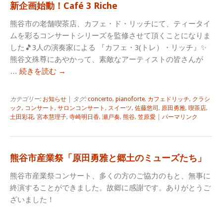
新企画始動！Café 3 Riche
熊谷市の老舗喫茶店、カフェ・ド・リッチにて、ティータイ
ムを彩るコンサートシリーズを監修させて頂くことになりま
した🎵3人の演奏家による 『カフェ・3(トレ）・リッチ』✨
熊谷文殊尊にあやかって、素敵なアーティストの皆さんが
…
続きを読む
→
カテゴリー:
お知らせ
| タグ:
concerto
,
pianoforte
,
カフェドリッチ
,
クラシ
ック
,
コンサート
,
サロンコンサート
,
スイーツ
,
佐藤悠司
,
原田勇雅
,
喫茶店
,
土田彩花
,
宮本慧理子
,
寺崎明日香
,
瀬戸奏
,
熊谷
,
笠原愛
|
パーマリンク
熊谷市産業祭「原田勇雅と郷土のミューズたち」
熊谷市産業祭コンサート、多くの方のご協力のもと、無事に
終演することができました。故郷に感謝です。ありがとうご
ざいました！