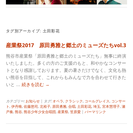
タグ別アーカイブ:
土田彩花
産業祭2017 原田勇雅と郷土のミューズたちvol.3
熊谷市産業祭「原田勇雅と郷土のミューズたち」無事に終演
いたしました。多くの方のご支援のもと、和やかなコンサー
トとなり感謝しております。夏の暑さだけでなく、文化も熱
い熊谷を目指して、これからもみんなで力を合わせて行きた
いと …
続きを読む
→
カテゴリー:
お知らせ
| タグ:
オペラ
,
クラシック
,
コールグレイス
,
コンサー
ト
,
伊丹唯
,
佐藤悠司
,
北裕子
,
原田勇雅
,
合唱
,
土田彩花
,
埼玉
,
宮本慧理子
,
瀬
戸奏
,
熊谷
,
熊谷少年少女合唱団
,
産業祭
,
笠原愛
|
パーマリンク