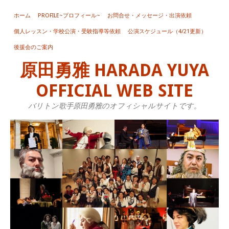
ホーム
PROFILE~プロフィール~
お問合せ・メッセージ・出演依頼
個人レッスン・学校公演・受験指導等依頼
公演スケジュール（4/21更新）
後援会のご案内
原田勇雅 HARADA YUYA
OFFICIAL WEB SITE
バリトン歌手原田勇雅のオフィシャルサイトです。