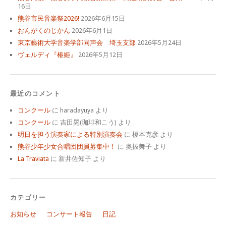
16日
熊谷市民音楽祭2026!
2026年6月15日
おんがくのじかん
2026年6月1日
東京藝術大学音楽学部同声会 埼玉支部
2026年5月24日
ヴェルディ『椿姫』
2026年5月12日
最近のコメント
コンクール
に
haradayuya
より
コンクール
に
吉田晃(珈琲和こう)
より
明日を担う演奏家による特別演奏会
に
榎本克彦
より
熊谷少年少女合唱団団員募集中！
に
奥抜舞子
より
La Traviata
に
新井佐知子
より
カテゴリー
お知らせ
コンサート報告
日記