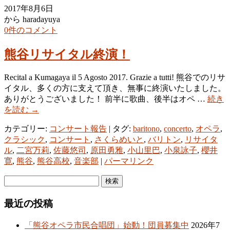
2017年8月6日
から haradayuya
0件のコメント
熊谷リサイタル終演！
Recital a Kumagaya il 5 Agosto 2017. Grazie a tutti! 熊谷でのリサ
イタル、多くの方に支えて頂き、無事に終演いたしました。
ありがとうございました！ 前半に歌曲、後半はオペ …
続き
を読む
→
カテゴリー:
コンサート報告
| タグ:
baritono
,
concerto
,
オペラ
,
クラシック
,
コンサート
,
さくらめいと
,
バリトン
,
リサイタ
ル
,
二宮万莉
,
佐藤悠司
,
原田勇雅
,
小山里巴
,
小泉詠子
,
櫻井
寛
,
熊谷
,
熊谷高校
,
音楽部
|
パーマリンク
最近の投稿
「熊谷オペラ市民合唱団」始動！団員募集中
2026年7