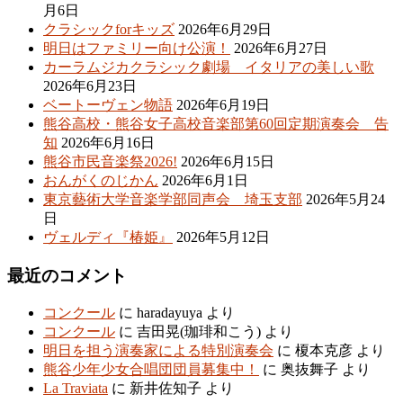
月6日
クラシックforキッズ
2026年6月29日
明日はファミリー向け公演！
2026年6月27日
カーラムジカクラシック劇場 イタリアの美しい歌
2026年6月23日
ベートーヴェン物語
2026年6月19日
熊谷高校・熊谷女子高校音楽部第60回定期演奏会 告
知
2026年6月16日
熊谷市民音楽祭2026!
2026年6月15日
おんがくのじかん
2026年6月1日
東京藝術大学音楽学部同声会 埼玉支部
2026年5月24
日
ヴェルディ『椿姫』
2026年5月12日
最近のコメント
コンクール
に
haradayuya
より
コンクール
に
吉田晃(珈琲和こう)
より
明日を担う演奏家による特別演奏会
に
榎本克彦
より
熊谷少年少女合唱団団員募集中！
に
奥抜舞子
より
La Traviata
に
新井佐知子
より