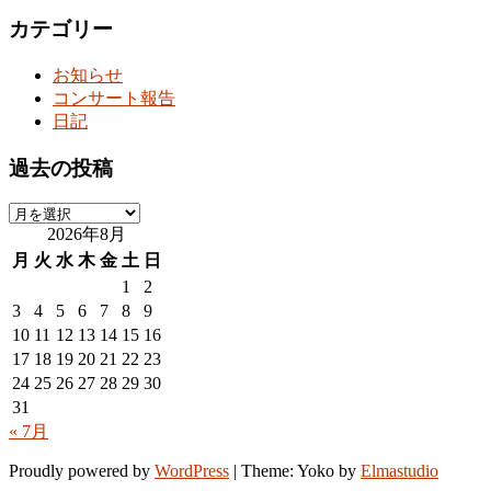
カテゴリー
お知らせ
コンサート報告
日記
過去の投稿
過
2026年8月
去
の
月
火
水
木
金
土
日
投
1
2
稿
3
4
5
6
7
8
9
10
11
12
13
14
15
16
17
18
19
20
21
22
23
24
25
26
27
28
29
30
31
« 7月
Proudly powered by
WordPress
|
Theme: Yoko by
Elmastudio