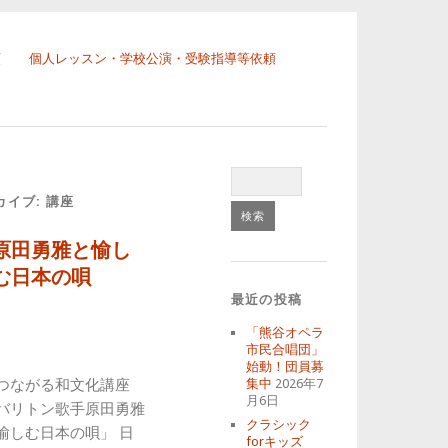
頼
個人レッスン・学校公演・受験指導等依頼
カイブ:
講座
原田勇雅と愉し
む日本の唄
最近の投稿
「熊谷オペラ
市民合唱団」
始動！団員募
つながる和文化講座
集中
2026年7
月6日
バリトン歌手原田勇雅
クラシック
愉しむ日本の唄」 日
forキッズ