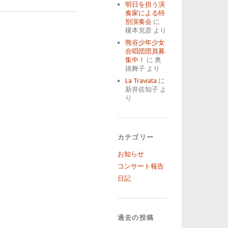
明日を担う演
奏家による特
別演奏会
に
榎本克彦
より
熊谷少年少女
合唱団団員募
集中！
に
奥
抜舞子
より
La Traviata
に
新井佐知子
よ
り
カテゴリー
お知らせ
コンサート報告
日記
過去の投稿