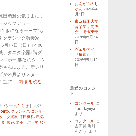
おんがくのじ
かん
2026年6
月1日
原田勇雅の気ままにミ
東京藝術大学
ージックアワー』
音楽学部同声
ol.1 きになるテーマ“も
会 埼玉支部
2026年5月24
もクラシック演奏家
日
” 6月17日（日）14:00
ヴェルディ
演、タニタ楽器5階グ
『椿姫』
ンドホー 熊谷のタニタ
2026年5月12
日
器さんによる、新シリ
ズが来月よりスター
！型に …
続きを読む
最近のコメン
ト
コンクール
に
テゴリー:
お知らせ
| タグ:
haradayuya
certo
,
クラシック
,
コンサー
より
タニタ楽器
,
原田勇雅
,
声楽
,
コンクール
に
まま
,
熊谷
,
講座
|
パーマリン
吉田晃(珈琲
和こう)
より