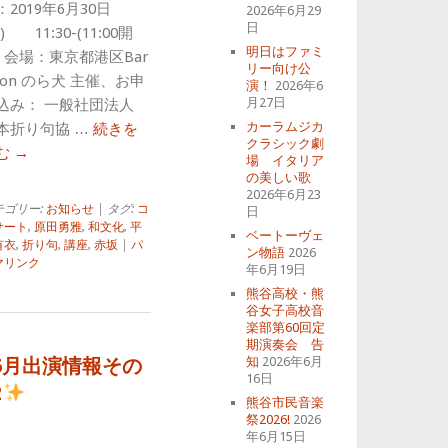
：2019年6月30日
2026年6月29
日
) 11:30-(11:00開
明日はファミ
) 会場：東京都港区Bar
リー向け公
alon のら犬 主催、お申
演！
2026年6
月27日
込み： 一般社団法人
カーラムジカ
本折り句協 …
続きを
クラシック劇
む
→
場 イタリア
の美しい歌
2026年6月23
テゴリー:
お知らせ
| タグ:
コ
日
サート
,
原田勇雅
,
和文化
,
平
ベートーヴェ
有衣
,
折り句
,
講座
,
赤坂
|
パ
ン物語
2026
マリンク
年6月19日
熊谷高校・熊
谷女子高校音
楽部第60回定
期演奏会 告
知
2026年6月
6月出演情報その
16日
2
熊谷市民音楽
祭2026!
2026
年6月15日