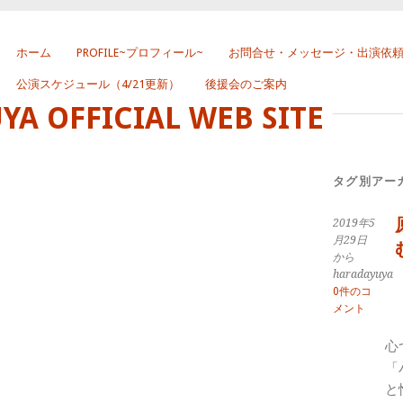
ホーム
PROFILE~プロフィール~
お問合せ・メッセージ・出演依
公演スケジュール（4/21更新）
後援会のご案内
 OFFICIAL WEB SITE
タグ別アー
2019年5
月29日
から
haradayuya
0件のコ
メント
心
「
と