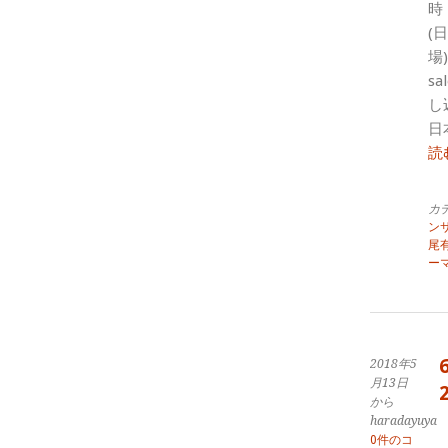
時
(日
場
s
し
日
読
カ
ン
尾
ー
2018年5
月13日
から
haradayuya
0件のコ