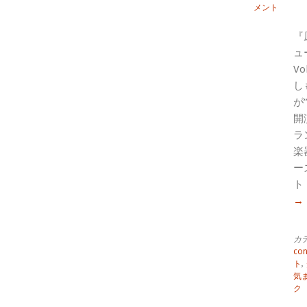
メント
『
ュ
V
し
が
開
ラ
楽
ー
ト
→
カ
con
ト
,
気
ク