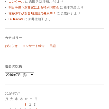
コンクール
に
吉田晃(珈琲和こう)
より
明日を担う演奏家による特別演奏会
に
榎本克彦
より
熊谷少年少女合唱団団員募集中！
に
奥抜舞子
より
La Traviata
に
新井佐知子
より
カテゴリー
お知らせ
コンサート報告
日記
過去の投稿
過
去
の
投
稿
2016年7月
月
火
水
木
金
土
日
1
2
3