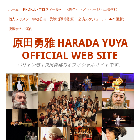
ホーム
PROFILE~プロフィール~
お問合せ・メッセージ・出演依頼
個人レッスン・学校公演・受験指導等依頼
公演スケジュール（4/21更新）
後援会のご案内
原田勇雅 HARADA YUYA
OFFICIAL WEB SITE
バリトン歌手原田勇雅のオフィシャルサイトです。