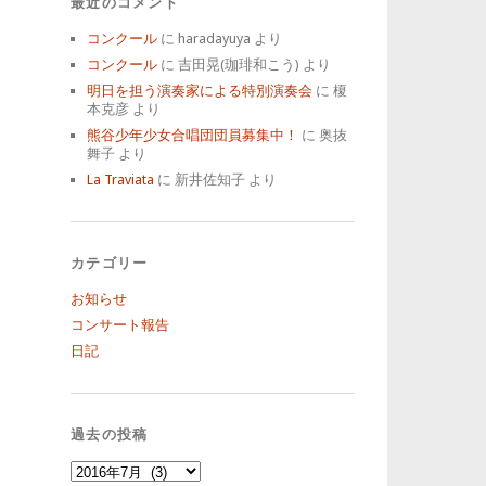
最近のコメント
コンクール
に
haradayuya
より
コンクール
に
吉田晃(珈琲和こう)
より
明日を担う演奏家による特別演奏会
に
榎
本克彦
より
熊谷少年少女合唱団団員募集中！
に
奥抜
舞子
より
La Traviata
に
新井佐知子
より
カテゴリー
お知らせ
コンサート報告
日記
過去の投稿
過