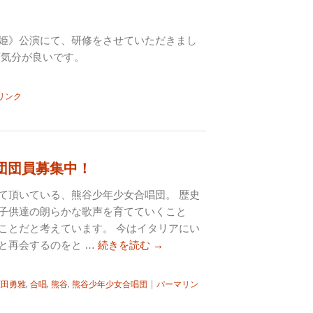
姫》公演にて、研修をさせていただきまし
変気分が良いです。
リンク
団団員募集中！
て頂いている、熊谷少年少女合唱団。 歴史
子供達の朗らかな歌声を育てていくこと
ことだと考えています。 今はイタリアにい
と再会するのをと …
続きを読む
→
原田勇雅
,
合唱
,
熊谷
,
熊谷少年少女合唱団
|
パーマリン