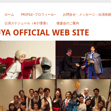
ホーム
PROFILE~プロフィール~
お問合せ・メッセージ・出演依
公演スケジュール（4/21更新）
後援会のご案内
 OFFICIAL WEB SITE