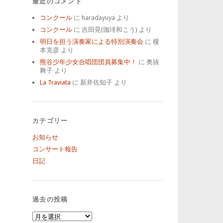
最近のコメント
コンクール
に
haradayuya
より
コンクール
に
吉田晃(珈琲和こう)
より
明日を担う演奏家による特別演奏会
に
榎
本克彦
より
熊谷少年少女合唱団団員募集中！
に
奥抜
舞子
より
La Traviata
に
新井佐知子
より
カテゴリー
お知らせ
コンサート報告
日記
過去の投稿
過