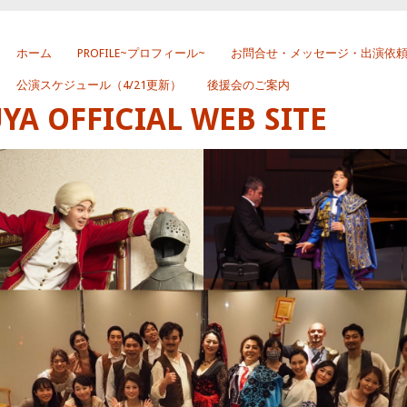
ホーム
PROFILE~プロフィール~
お問合せ・メッセージ・出演依
公演スケジュール（4/21更新）
後援会のご案内
 OFFICIAL WEB SITE