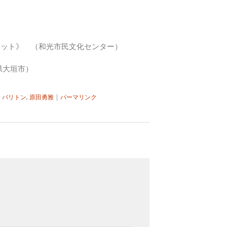
ンドット》 （和光市民文化センター）
阜県大垣市）
,
バリトン
,
原田勇雅
|
パーマリンク