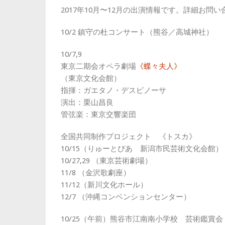
2017年10月〜12月の出演情報です。詳細お問
10/2 鎮守の杜コンサート（熊谷／高城神社）
10/7,9
東京二期会オペラ劇場
《蝶々夫人》
（東京文化会館）
指揮：ガエタノ・デスピノーサ
演出：栗山昌良
管弦楽：東京交響楽団
全国共同制作プロジェクト 《トスカ》
10/15（りゅーとぴあ 新潟市民芸術文化会館）
10/27,29 （東京芸術劇場）
11/8 （金沢歌劇座）
11/12（新川文化ホール）
12/7 （沖縄コンベンションセンター）
10/25（午前）熊谷市江南南小学校 芸術鑑賞会