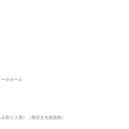
）
センター小ホール
くるみ割り人形》（熊谷文化創造館）