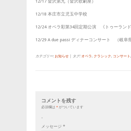
12/17 金沢第九（金沢歌劇座）
12/18 本庄市立児玉中学校
12/24 オペラ彩第34回定期公演 《トゥーラ
12/29 A due passi ディナーコンサート （岐
カテゴリー:
お知らせ
| タグ:
オペラ
,
クラシック
,
コンサート
コメントを残す
必須欄は
*
がついています
。
メッセージ
*