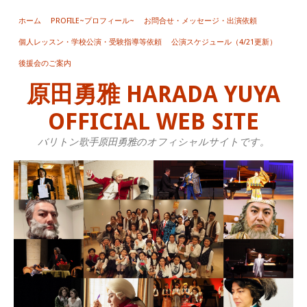
ホーム
PROFILE~プロフィール~
お問合せ・メッセージ・出演依頼
個人レッスン・学校公演・受験指導等依頼
公演スケジュール（4/21更新）
後援会のご案内
原田勇雅 HARADA YUYA
OFFICIAL WEB SITE
バリトン歌手原田勇雅のオフィシャルサイトです。