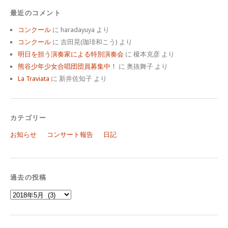
最近のコメント
コンクール
に
haradayuya
より
コンクール
に
吉田晃(珈琲和こう)
より
明日を担う演奏家による特別演奏会
に
榎本克彦
より
熊谷少年少女合唱団団員募集中！
に
奥抜舞子
より
La Traviata
に
新井佐知子
より
カテゴリー
お知らせ
コンサート報告
日記
過去の投稿
過
去
の
投
稿