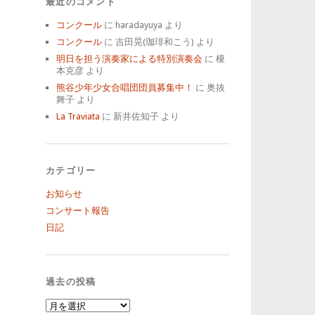
最近のコメント
コンクール
に
haradayuya
より
コンクール
に
吉田晃(珈琲和こう)
より
明日を担う演奏家による特別演奏会
に
榎
本克彦
より
熊谷少年少女合唱団団員募集中！
に
奥抜
舞子
より
La Traviata
に
新井佐知子
より
カテゴリー
お知らせ
コンサート報告
日記
過去の投稿
過