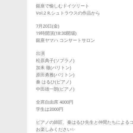
銀座で愉しむドイツリート
Vol.2 R.シュトラウスの作品から
7月20日(金)
19時開演(18:30開場)
銀座ヤマハ コンサートサロン
出演
松原典子(ソプラノ)
加耒 徹(バリトン)
原田勇雅(バリトン)
秦 はるひ(ピアノ)
中田雄一朗(ピアノ)
全席自由席 4000円
学生は2000円
ピアノの師匠、秦はるひ先生と仲間たちによる
お楽しみください✨