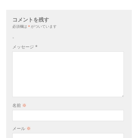
コメントを残す
必須欄は
*
がついています
。
メッセージ
*
名前
※
メール
※