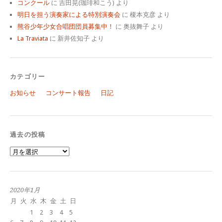
コンクール
に
吉田晃(珈琲和こう)
より
明日を担う演奏家による特別演奏会
に
榎本克彦
より
熊谷少年少女合唱団団員募集中！
に
奥抜舞子
より
La Traviata
に
新井佐知子
より
カテゴリー
お知らせ
コンサート報告
日記
過去の投稿
過
去
の
投
稿
2020年1月
月
火
水
木
金
土
日
1
2
3
4
5