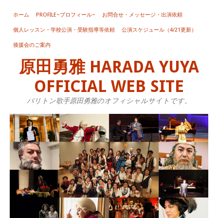
ホーム
PROFILE~プロフィール~
お問合せ・メッセージ・出演依頼
個人レッスン・学校公演・受験指導等依頼
公演スケジュール（4/21更新）
後援会のご案内
原田勇雅 HARADA YUYA
OFFICIAL WEB SITE
バリトン歌手原田勇雅のオフィシャルサイトです。