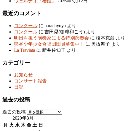
ヴェルディ『椿姫』
2026年5月12日
最近のコメント
コンクール
に
haradayuya
より
コンクール
に
吉田晃(珈琲和こう)
より
明日を担う演奏家による特別演奏会
に
榎本克彦
より
熊谷少年少女合唱団団員募集中！
に
奥抜舞子
より
La Traviata
に
新井佐知子
より
カテゴリー
お知らせ
コンサート報告
日記
過去の投稿
過去の投稿
2020年3月
月
火
水
木
金
土
日