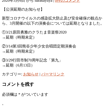
2020年3月6日
から haradayuya
|
0件のコメント
【公演延期のお知らせ】
新型コロナウイルスの感染拡大防止及び安全確保の観点か
ら、3月
開催の以下の演奏会については延期となりました。
①3/21原田勇雅のクラたま音楽祭2020
→延期（時期未定）
②3/14第3回熊谷少年少女合唱団定期演奏会
→延期（時期未定）
③3/29行田市制70周年記念「第九」
→延期（6月13日）
カテゴリー:
お知らせ
|
パーマリンク
コメントを残す
必須欄は
*
がついています
。