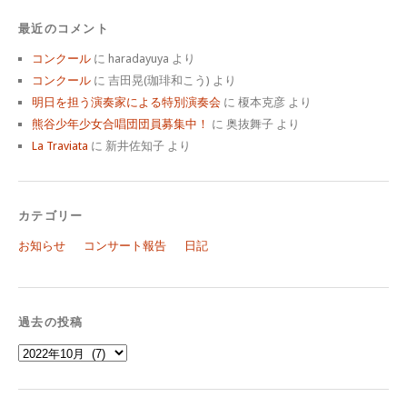
最近のコメント
コンクール
に
haradayuya
より
コンクール
に
吉田晃(珈琲和こう)
より
明日を担う演奏家による特別演奏会
に
榎本克彦
より
熊谷少年少女合唱団団員募集中！
に
奥抜舞子
より
La Traviata
に
新井佐知子
より
カテゴリー
お知らせ
コンサート報告
日記
過去の投稿
過
去
の
投