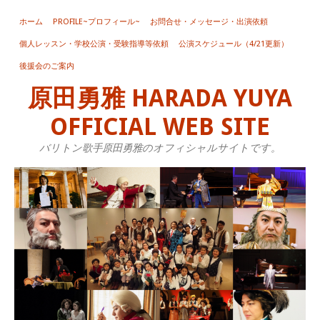
ホーム
PROFILE~プロフィール~
お問合せ・メッセージ・出演依頼
個人レッスン・学校公演・受験指導等依頼
公演スケジュール（4/21更新）
後援会のご案内
原田勇雅 HARADA YUYA
OFFICIAL WEB SITE
バリトン歌手原田勇雅のオフィシャルサイトです。