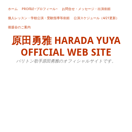
ホーム
PROFILE~プロフィール~
お問合せ・メッセージ・出演依頼
個人レッスン・学校公演・受験指導等依頼
公演スケジュール（4/21更新）
ベ
後援会のご案内
ー
原田勇雅 HARADA YUYA
ト
ー
OFFICIAL WEB SITE
ヴ
バリトン歌手原田勇雅のオフィシャルサイトです。
ェ
ン
2
千
秋
楽
20
年
10
月