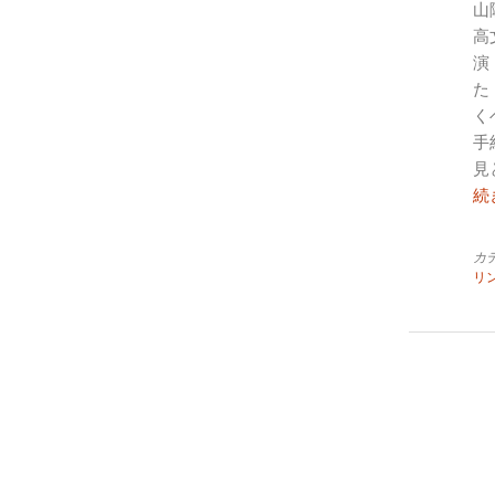
山
高
演
た
く
手
見
続
カ
リ