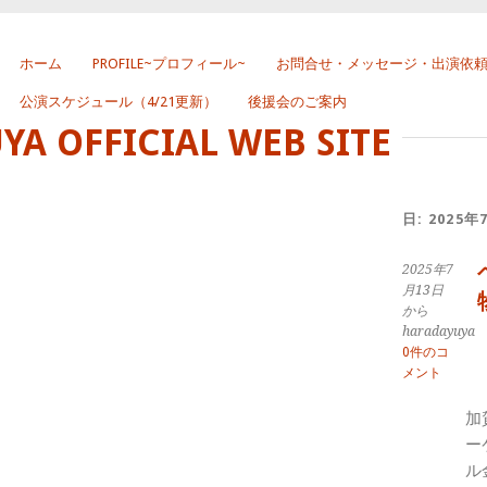
ホーム
PROFILE~プロフィール~
お問合せ・メッセージ・出演依
公演スケジュール（4/21更新）
後援会のご案内
 OFFICIAL WEB SITE
日:
2025年
2025年7
月13日
から
haradayuya
0件のコ
メント
加
ー
ル