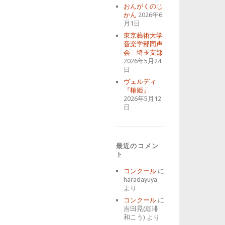
おんがくのじ
かん
2026年6
月1日
東京藝術大学
音楽学部同声
会 埼玉支部
2026年5月24
日
ヴェルディ
『椿姫』
2026年5月12
日
最近のコメン
ト
コンクール
に
haradayuya
より
コンクール
に
吉田晃(珈琲
和こう)
より