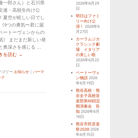
隆一郎さん）と石川県
2026年6月29
日
文連・高校生向け公
明日はファミ
！夏空が眩しい日でし
リー向け公
 《9つの勇気〜君に届
演！
2026年6
月27日
ベートーヴェンからの
カーラムジカ
紙》 まだまだ新しい発
クラシック劇
と奥深さを感じる …
場 イタリア
きを読む
→
の美しい歌
2026年6月23
日
テゴリー:
お知らせ
|
パーマ
ベートーヴェ
ンク
ン物語
2026
年6月19日
熊谷高校・熊
谷女子高校音
楽部第60回定
期演奏会 告
知
2026年6月
16日
熊谷市民音楽
祭2026!
2026
年6月15日