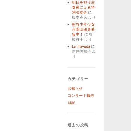
明日を担う演
奏家による特
別演奏会
に
榎本克彦
より
熊谷少年少女
合唱団団員募
集中！
に
奥
抜舞子
より
La Traviata
に
新井佐知子
よ
り
カテゴリー
お知らせ
コンサート報告
日記
過去の投稿